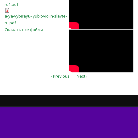
ru1.pdf
a-ya-vybirayu-lyubit-violin-slavte-
a-ya-vybirayu-lyubit-violin-slavte-
ru.pdf
ru.pdf
Скачать все файлы
K2QPduLZS5Y
‹ Previous
Next ›