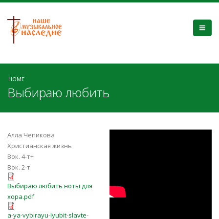
HOME
Выбираю любить
8L3VVM1LaXo
Алла Чепикова
Христианская жизнь
Вок. 4-т+
Вок. 2-т
Выбираю любить ноты для
Выбираю любить ноты для
хора.pdf
хора.pdf
6I_rmDpjFzM
a-ya-vybirayu-lyubit-slavte-ru1.pdf
a-ya-vybirayu-lyubit-slavte-