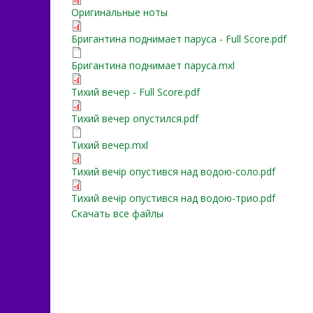
Бригантина поднимает п
Оригинальные ноты
Бригантина поднимает пар
Бригантина поднимает паруса - Full Score.pdf
Бригантина поднимает п
Бригантина поднимает паруса.mxl
Тихий вечер - Full Score.p
Тихий вечер - Full Score.pdf
Тихий вечер опустился.p
Тихий вечер опустился.pdf
Тихий вечер.mxl
Тихий вечер.mxl
Тихий вечір опустився н
Тихий вечір опустився над водою-соло.pdf
Тихий вечір опустився н
Тихий вечір опустився над водою-трио.pdf
Скачать все файлы