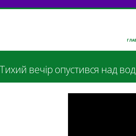
ГЛА
 Тихий вечір опустився над во
M2SALN3P7X0