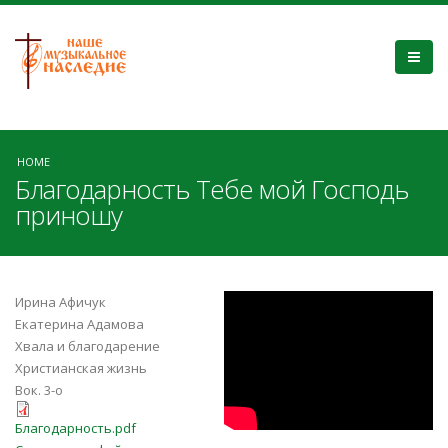
HOME
Благодарность Тебе мой Господь
приношу
Fwf28Tq8THY
Ирина Афичук
Екатерина Адамова
Хвала и благодарение
Христианская жизнь
Вок. 3-о
Благодарность.pdf
Благодарность.pdf