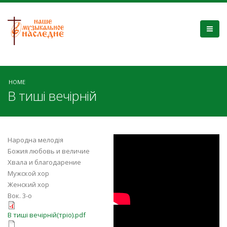
HOME
В тиші вечірній
y4ZfYMp_mXs
Народна мелодія
Божия любовь и величие
Хвала и благодарение
Мужской хор
Женский хор
Вок. 3-о
В тиші вечірній(тріо).pdf
KKcUehIptBg
В тиші вечірній(тріо).pdf