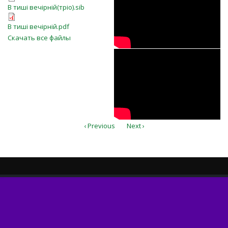
В тиші вечірній(тріо).sib
В тиші вечірній(тріо).sib
В тиші вечірній.pdf
В тиші вечірній.pdf
Скачать все файлы
1Xc-iMNu1-o
‹ Previous
Next ›