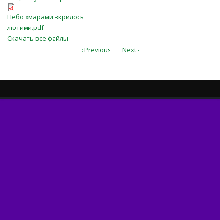
Небо хмарами вкрилось
Небо хмарами вкрилось
лютими.pdf
лютими.pdf
Скачать все файлы
‹ Previous
Next ›