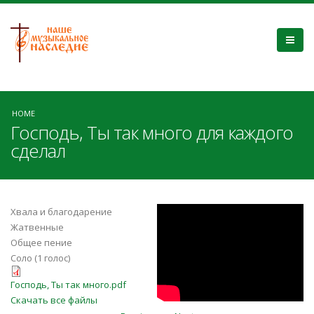
HOME
Господь, Ты так много для каждого
сделал
AizcK5IFz2M
Хвала и благодарение
Жатвенные
Общее пение
Соло (1 голос)
Господь, Ты так много.pdf
Господь, Ты так много.pdf
Скачать все файлы