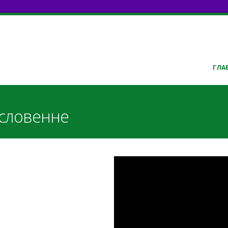
ГЛА
ословенне
TY1-yiwJa74
словенне.pdf