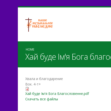
HOME
Хай буде Iм'я Бога благ
Хвала и благодарение
Вок. 4-т+
Хай буде Iм'я Бога Благо
Хай буде Iм'я Бога Благословенне.pdf
Скачать все файлы