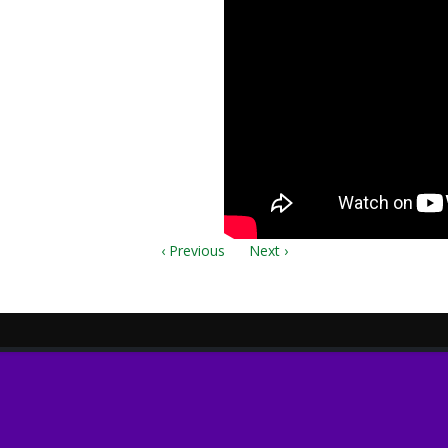
‹ Previous
Next ›