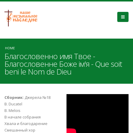
HOME
Благословенно имя Твое -
Благословенне Боже ім'я - Que soit
beni le Nom de Dieu
Музыкальная
Сборник:
Джерела №18
B. Ducatel
коллекция:
B. Melois
В начале собрания
"Благословенно
Хвала и благодарение
Смешанный хор