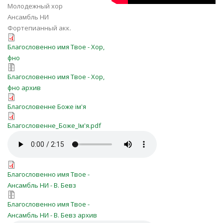
Имя Твоё"
Молодежный хор
Ансамбль НИ
Фортепианный акк.
blagoslovenno_imya_Tvoe.pdf
Благословенно имя Твое - Хор,
фно
blagoslovenno_imya_Tvoe.zip
Благословенно имя Твое - Хор,
фно архив
Благословенне Боже ім'я.pdf
Благословенне Боже ім'я
Благословенне_Боже_Ім'я.pdf
Благословенне_Боже_Ім'я.pdf
blagoslovenno_imya_Tvoe -ans.mp3
blagoslovenno_imya_Tvoe -ans.pdf
Благословенно имя Твое -
Ансамбль НИ - В. Бевз
blagoslovenno_imya_Tvoe -ans.7z
Благословенно имя Твое -
Ансамбль НИ - В. Бевз архив