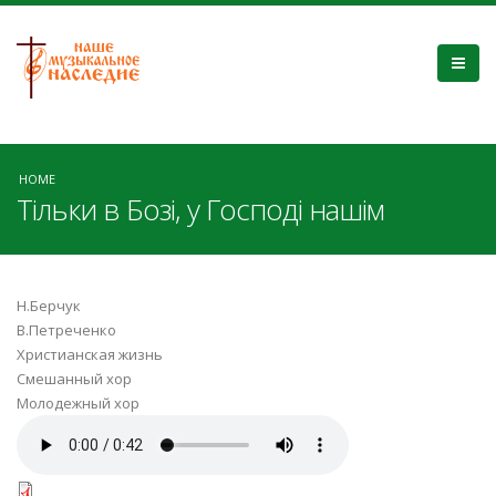
HOME
Тільки в Бозі, у Господі нашім
Н.Берчук
В.Петреченко
Христианская жизнь
Смешанный хор
Молодежный хор
Тільки в Бозі-ВПетр.mp3