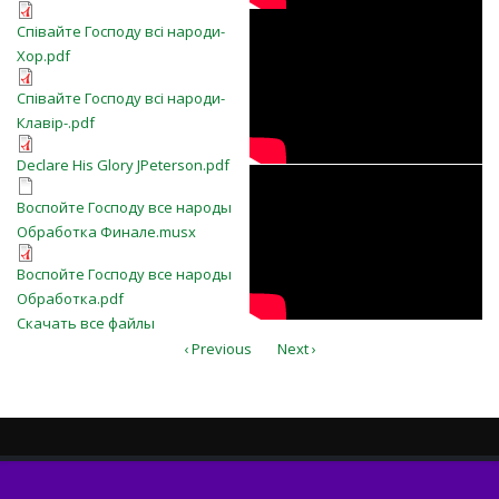
Співайте Господу всі народи-
bBELV-3tOiw
Співайте Господу всі народи-
Хор.pdf
Хор.pdf
Співайте Господу всі народи-
Співайте Господу всі народи-
Клавір-.pdf
Клавір-.pdf
Declare His Glory JPeterson.pdf
Declare His Glory JPeterson.pdf
GrtXS0pXeHo
Воспойте Господу все народы
Воспойте Господу все народы
Обработка Финале.musx
Обработка Финале.musx
Воспойте Господу все народы
Воспойте Господу все народы
Обработка.pdf
Обработка.pdf
Скачать все файлы
‹ Previous
Next ›