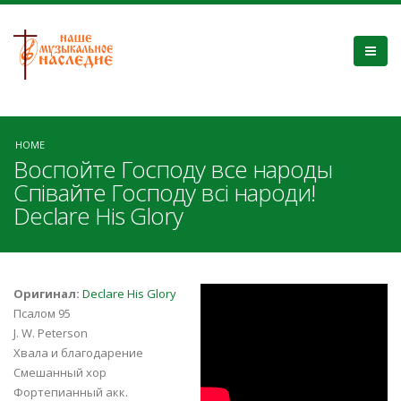
HOME
Воспойте Господу все народы
Співайте Господу всі народи!
Declare His Glory
U60Rt6a1ywA
Оригинал:
Declare His Glory
Псалом 95
J. W. Peterson
Хвала и благодарение
Смешанный хор
Фортепианный акк.