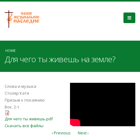
HOME
Для чего ты живешь на земле?
ywIEt1EF7N8
Слова и музыка
Столяр Катя
Призыв к покаянию
Вок. 2-т
Для чего ты живешь.pdf
Для чего ты живешь.pdf
Скачать все файлы
‹ Previous
Next ›