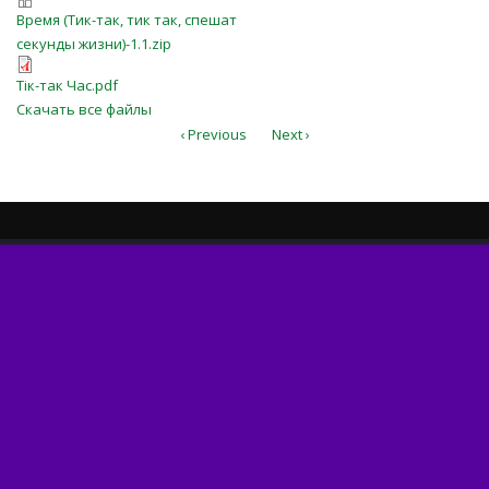
Время (Тик-так, тик так, спешат
Время (Тик-так, тик так, спешат
секунды жизни)-1.1.zip
секунды жизни)-1.1.zip
Тік-так Час.pdf
Тік-так Час.pdf
Скачать все файлы
‹ Previous
Next ›