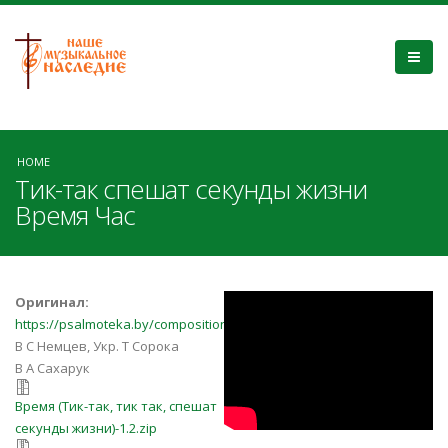
HOME
Тик-так спешат секунды жизни
Время Час
6SGxfOyGTZk
Оригинал:
https://psalmoteka.by/compositions/5219
В С Немцев, Укр. Т Сорока
В А Сахарук
Время (Тик-так, тик так, спешат
Время (Тик-так, тик так, спешат
секунды жизни)-1.2.zip
секунды жизни)-1.2.zip