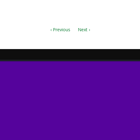
‹ Previous
Next ›