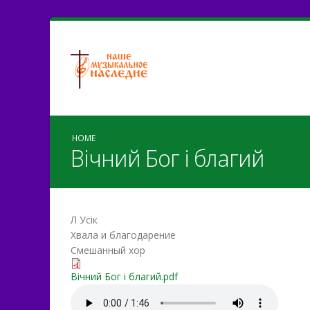
HOME
Вічний Бог і благий
Л Усік
Хвала и благодарение
Смешанный хор
Вічний Бог і благий.pdf
Вічний Бог і благий.pdf
Вічний Бог і благий.mp3