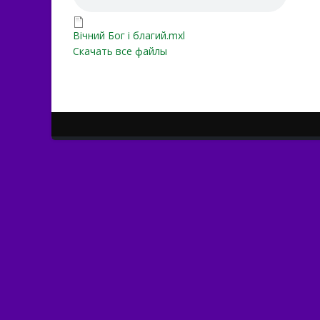
Вічний Бог і благий.mxl
Вічний Бог і благий.mxl
Скачать все файлы