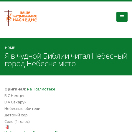
HOME
Я в чудной Библии читал Небесный
город Небесне місто
Оригинал:
на Псалмотеке
В С Немцев
В А Сахарук
Небесные обители
Детский хор
Соло (1 голос)
Небесне місто Єрусалим.pdf