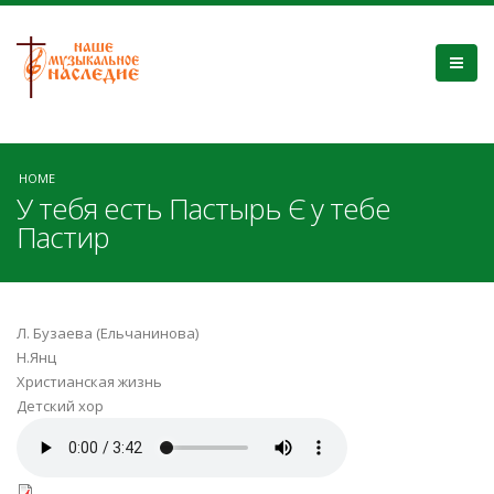
HOME
У тебя есть Пастырь Є у тебе
Пастир
Л. Бузаева (Ельчанинова)
Н.Янц
Христианская жизнь
Детский хор
У тебя есть Пастырь.mp3