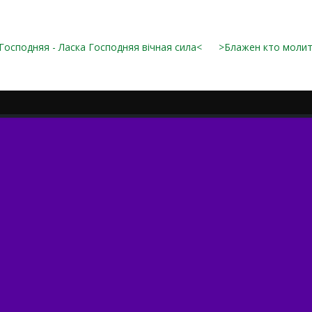
Господняя - Ласка Господняя вічная сила<
>Блажен кто молит