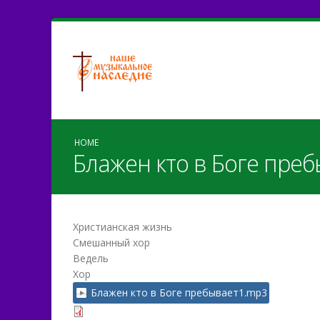
HOME
Блажен кто в Боге пре
Христианская жизнь
Смешанный хор
Ведель
Хор
Блажен кто в Боге пребывает1.mp3