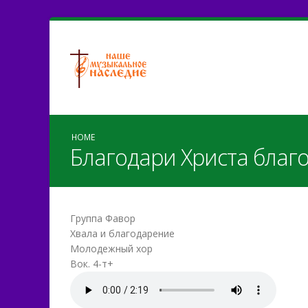
HOME
Благодари Христа благо
Группа Фавор
Хвала и благодарение
Молодежный хор
Вок. 4-т+
Благодари Христа.mp3