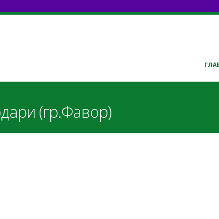
ГЛА
дари (гр.Фавор)