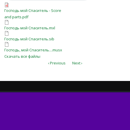
Господь мой Спаситель - Score
Господь мой Спаситель - Score
and parts.pdf
and parts.pdf
Господь мой Спаситель.mxl
Господь мой Спаситель.mxl
Господь мой Спаситель.sib
Господь мой Спаситель.sib
Господь, мой Спаситель....musx
Господь, мой Спаситель....musx
Скачать все файлы
‹ Previous
Next ›