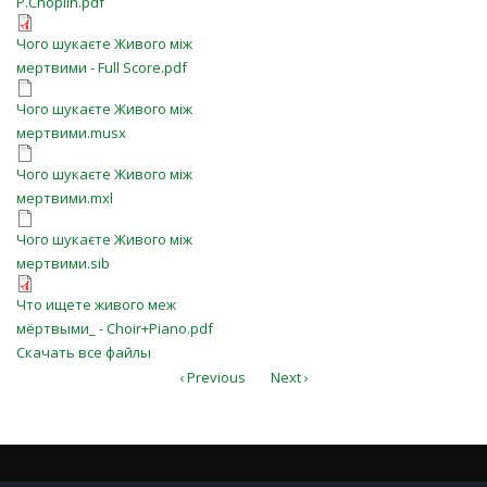
P.Choplin.pdf
P.Choplin.pdf
Чого шукаєте Живого між
Чого шукаєте Живого між
мертвими - Full Score.pdf
мертвими - Full Score.pdf
Чого шукаєте Живого між
Чого шукаєте Живого між
мертвими.musx
мертвими.musx
Чого шукаєте Живого між
Чого шукаєте Живого між
мертвими.mxl
мертвими.mxl
Чого шукаєте Живого між
Чого шукаєте Живого між
мертвими.sib
мертвими.sib
Что ищете живого меж
Что ищете живого меж
мёртвыми_ - Choir+Piano.pdf
мёртвыми_ - Choir+Piano.pdf
Скачать все файлы
‹ Previous
Next ›