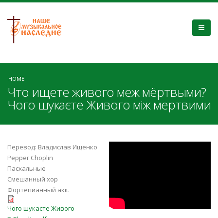
HOME
Что ищете живого меж мёртвыми?
Чого шукаєте Живого між мертвими
sWjoAIuh-FM
Перевод: Владислав Ищенко
Pepper Choplin
Пасхальные
Смешанный хор
Фортепианный акк.
Чого шукаєте Живого
Чого шукаєте Живого