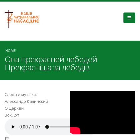
HOME
Она прекрасней лебедей
Прекрасніша за лебедів
xMwLRR44lCU
Слова и музыка:
Александр Калинский
О Церкви
Вок. 2-т
Церква.mp3