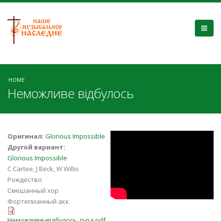
HOME
Неможливе відбулось
FkMFOZDxCa0
Оригинал:
Glorious Impossible
Другой вариант:
Glorious Impossible
C Cartee, J Beck, W Willis
Рождество
Смешанный хор
Фортепианный акк.
Неможливе-відбулось_п-ра.pdf
Неможливе-відбулось_п-ра.pdf