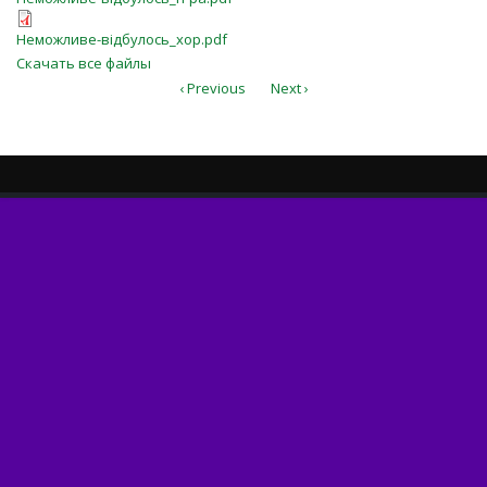
Неможливе-відбулось_хор.pdf
Неможливе-відбулось_хор.pdf
Скачать все файлы
‹ Previous
Next ›