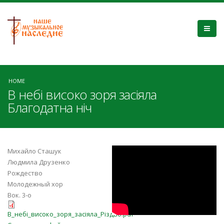
HOME
В небі високо зоря засіяла
Благодатна ніч
YUWXNPKiXFg
Михайло Сташук
Людмила Друзенко
Рождество
Молодежный хор
Вок. 3-о
В_небі_високо_зоря_засіяла_Різдв
В_небі_високо_зоря_засіяла_Різдво.pdf