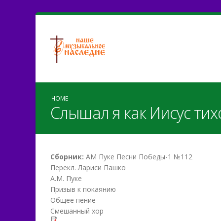
HOME
Слышал я как Иисус тихо 
Сборник:
АМ Пуке Песни Победы-1 №112
Перекл. Лариси Пашко
А.М. Пуке
Призыв к покаянию
Общее пение
Смешанный хор