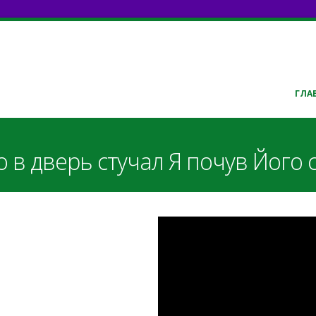
ГЛА
в дверь стучал Я почув Його ст
kYs4rQ-aY-s