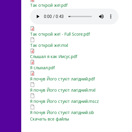
Так открой же!.pdf
Так открой же!.pdf
Так открой же!.mp3
Так открой же! - Full Score
Так открой же! - Full Score.pdf
Так открой же!.mxl
Так открой же!.mxl
Слышал я как Иисус.pdf
Слышал я как Иисус.pdf
Я слыхал.pdf
Я слыхал.pdf
Я почув Його стукіт лагід
Я почув Його стукіт лагідний.pdf
Я почув Його стукіт лагід
Я почув Його стукіт лагідний.mxl
Я почув Його стукіт лагі
Я почув Його стукіт лагідний.mscz
Я почув Його стукіт лагід
Я почув Його стукіт лагідний.sib
Скачать все файлы