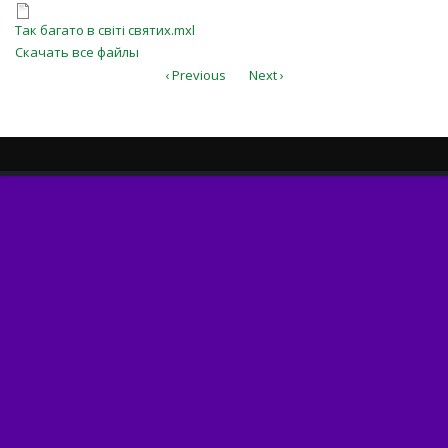
Так багато в світі святих.mxl
Так багато в світі святих.mxl
Скачать все файлы
‹ Previous
Next ›