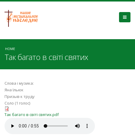
HOME
Так багато в світі святих
Слова і музика:
Яна Ільюк
Призыв к труду
Соло (1 голос)
Так багато в світі святих.pdf
Так багато в світі святих.pdf
Так багато в світі святих.mp3