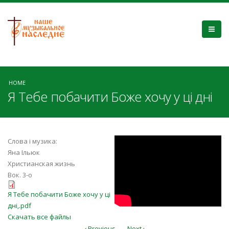
HOME
Я Тебе побачити Боже хочу у ці дні
aoUgAF2HSUU
Слова і музика:
Яна Ільюк
Христианская жизнь
Вок. 3-о
Я Тебе побачити Боже хочу у ці
Я Тебе побачити Боже хочу у ці
дні,.pdf
дні,.pdf
Скачать все файлы
‹ Previous
Next ›