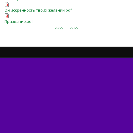
Он искренность твоих желаний.pdf
Призвание.pdf
<<<-
->>>