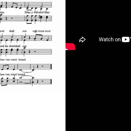
cAEg-utv4AU