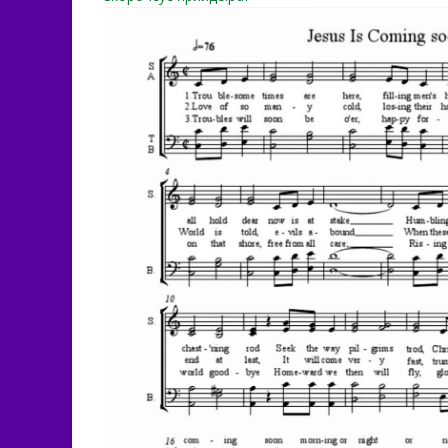
jesus-is-coming-soon-morn