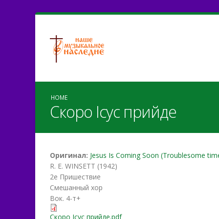
HOME
Скоро Ісус прийде
Оригинал:
Jesus Is Coming Soon (Troublesome time
R. E. WINSETT (1942)
2е Пришествие
Смешанный хор
Вок. 4-т+
Скоро Ісус прийде.pdf
Скоро Ісус прийде.pdf