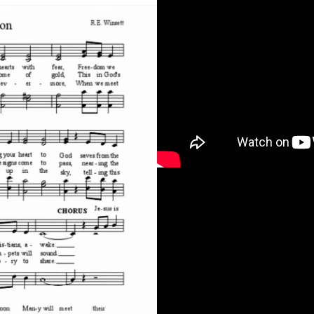
ing-night-or-noon-sheet-music.jp
5fCP35tLoVU