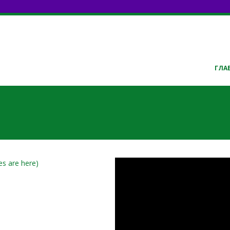
ГЛА
qOT44kAX2sQ
s are here)