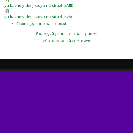
ya-kazhdiy-denj-stoyu-na-strazhe.MID
ya-kazhdiy-denj-stoyu-na-strazhe.zip
Стою щоденно на сторожі
Я каждый день стою на страже<
>Я как нежный цветочек