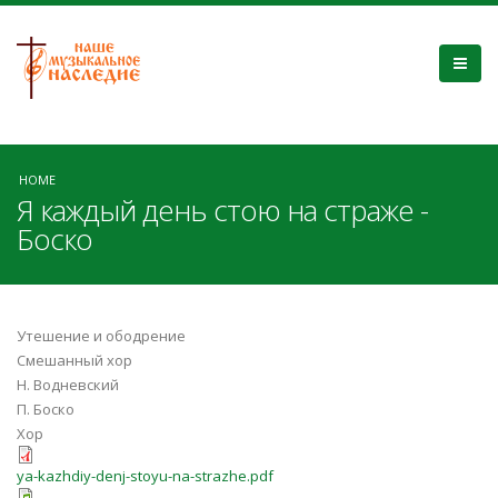
HOME
Я каждый день стою на страже -
Боско
Утешение и ободрение
Смешанный хор
Н. Водневский
П. Боско
Хор
ya-kazhdiy-denj-stoyu-na-strazhe.pdf