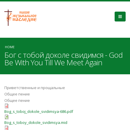
HOME
Бог с тобой доколе свидимся - God
Be With You Till We Meet Again
Приветственные и прощальные
Общее пение
Общее пение
Bog_s_toboj_dokole_svidimsya-686.pdf
Bog_s_toboy_dokole_svidimsya.mid