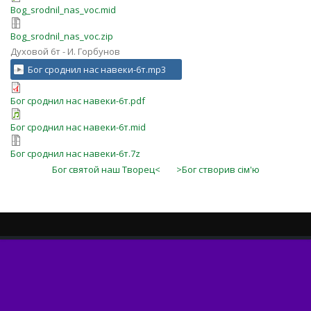
Bog_srodnil_nas_voc.mid
Bog_srodnil_nas_voc.zip
Духовой 6т - И. Горбунов
Бог сроднил нас навеки-6т.mp3
Бог сроднил нас навеки-6т.pdf
Бог сроднил нас навеки-6т.mid
Бог сроднил нас навеки-6т.7z
Бог святой наш Творец<
>Бог створив сім'ю