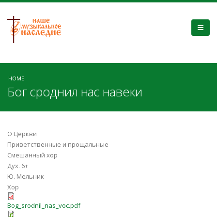
HOME
Бог сроднил нас навеки
О Церкви
Приветственные и прощальные
Смешанный хор
Дух. 6+
Ю. Мельник
Хор
Bog_srodnil_nas_voc.pdf