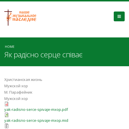
HOME
Як радісно серце співає
Христианская жизнь
Мужской хор
М. Парафейник
Мужской хор
yak-radisno-serce-spivaje-mxop.pdf
yak-radisno-serce-spivaje-mxop.mid