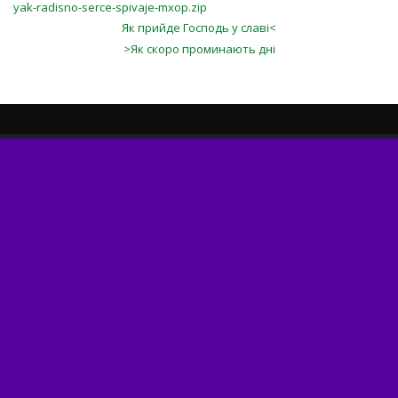
yak-radisno-serce-spivaje-mxop.zip
Як прийде Господь у славі<
>Як скоро проминають дні