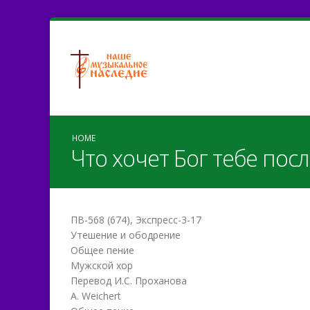
HOME
Что хочет Бог тебе пос
ПВ-568 (674), Экспресс-3-17
Утешение и ободрение
Общее пение
Мужской хор
Перевод И.С. Проханова
A. Weichert