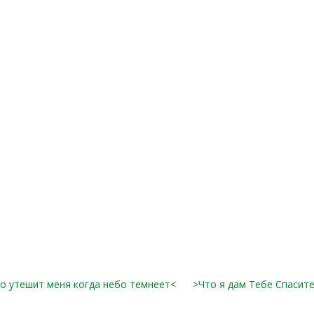
о утешит меня когда небо темнеет<
>Что я дам Тебе Спасит