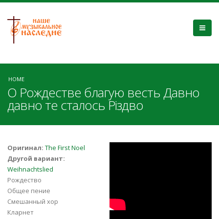
HOME
О Рождестве благую весть Давно
давно те сталось Різдво
The First Noel
Оригинал:
The First Noel
Другой вариант:
Weihnachtslied
Рождество
Общее пение
Смешанный хор
Кларнет