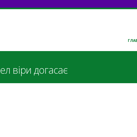
ГЛА
ел віри догасає