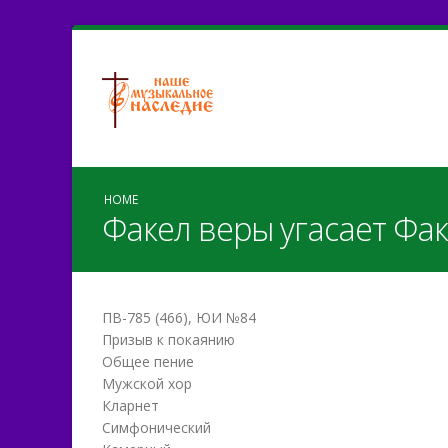
HOME
Факел веры угасает Фак
ПВ-785 (466), ЮИ №84
Призыв к покаянию
Общее пение
Мужской хор
Кларнет
Симфонический