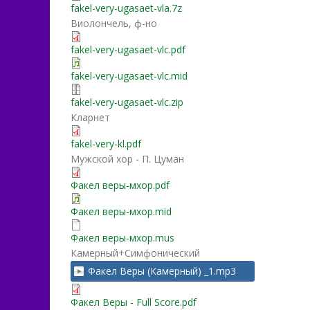
fakel-very-ugasaet-vla.7z
Виолончель, ф-но
fakel-very-ugasaet-vlc.pdf
fakel-very-ugasaet-vlc.mid
fakel-very-ugasaet-vlc.zip
Кларнет
fakel-very-kl.pdf
Мужской хор - П. Цуман
Факел веры-мхор.pdf
Факел веры-мхор.mid
Факел веры-мхор.mus
Камерный+Симфонический
Факел Веры (Камерный) _1.mp3
Факел Веры - Full Score.pdf