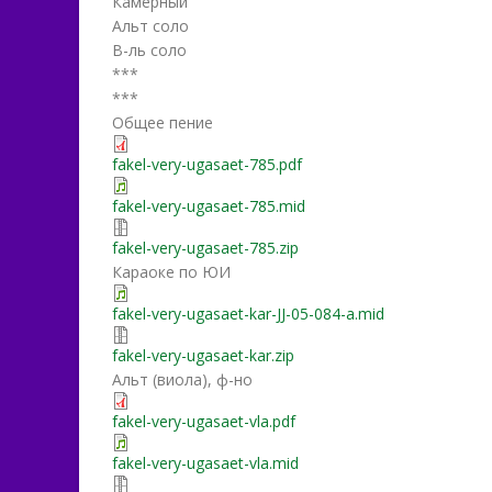
Камерный
Альт соло
В-ль соло
***
***
Общее пение
fakel-very-ugasaet-785.pdf
fakel-very-ugasaet-785.mid
fakel-very-ugasaet-785.zip
Караоке по ЮИ
fakel-very-ugasaet-kar-JJ-05-084-a.mid
fakel-very-ugasaet-kar.zip
Альт (виола), ф-но
fakel-very-ugasaet-vla.pdf
fakel-very-ugasaet-vla.mid