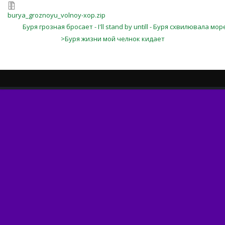
burya_groznoyu_volnoy-xop.zip
Буря грозная бросает - I'll stand by untill - Буря схвилювала мор
>Буря жизни мой челнок кидает