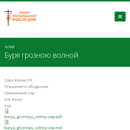
HOME
Буря грозною волной
Заря Жизни-59
Утешение и ободрение
Смешанный хор
А.И. Кеше
Хор
burya_groznoyu_volnoy-xop.pdf
burya_groznoyu_volnoy-xop.mid