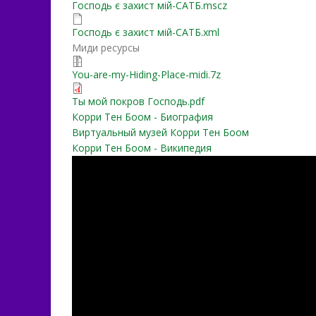
Господь є захист мій-САТБ.mscz
Господь є захист мій-САТБ.xml
Миди ресурсы
You-are-my-Hiding-Place-midi.7z
Ты мой покров Господь.pdf
Корри Тен Боом - Биография
Виртуальный музей Корри Тен Боом
Корри Тен Боом - Википедия
zLRb9iOCqlw