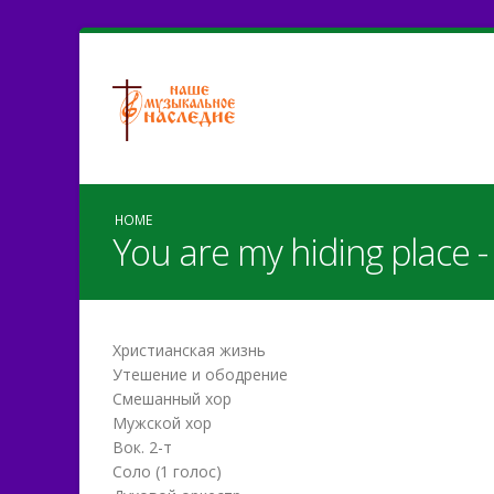
HOME
You are my hiding place 
Христианская жизнь
Утешение и ободрение
Смешанный хор
Мужской хор
Вок. 2-т
Соло (1 голос)