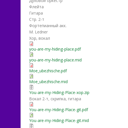
Духовой оркестр
Флейта
Гитара
Стр. 2-т
Фортепианный акк.
M. Ledner
Хор, вокал
you-are-my-hiding-place.pdf
you-are-my-hiding-place.mid
Moe_ubezhische.pdf
Moe_ubezhische.mid
You-are-my-Hiding-Place-xop.zip
Вокал 2-т, скрипка, гитара
You-are-my-Hiding-Place-git.pdf
You-are-my-Hiding-Place-git.mid