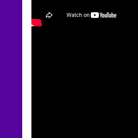
R0U8nJfKMEg