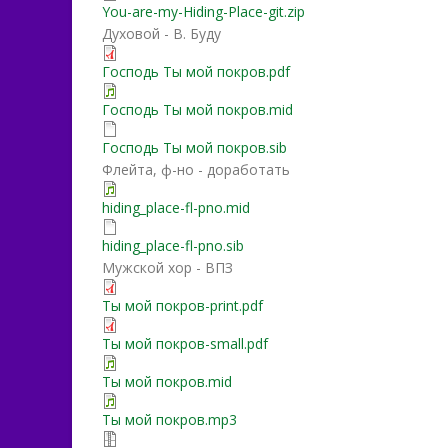
You-are-my-Hiding-Place-git.zip
Духовой - В. Буду
Господь Ты мой покров.pdf
Господь Ты мой покров.mid
Господь Ты мой покров.sib
Флейта, ф-но - доработать
hiding_place-fl-pno.mid
hiding_place-fl-pno.sib
Мужской хор - ВПЗ
Ты мой покров-print.pdf
Ты мой покров-small.pdf
Ты мой покров.mid
Ты мой покров.mp3