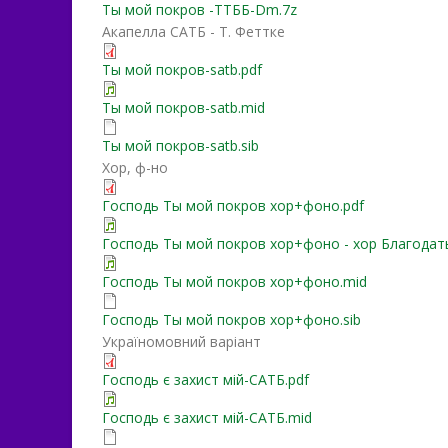
Ты мой покров -ТТББ-Dm.7z
Акапелла САТБ - Т. Феттке
Ты мой покров-satb.pdf
Ты мой покров-satb.mid
Ты мой покров-satb.sib
Хор, ф-но
Господь Ты мой покров хор+фоно.pdf
Господь Ты мой покров хор+фоно - хор Благодат
Господь Ты мой покров хор+фоно.mid
Господь Ты мой покров хор+фоно.sib
Україномовний варіант
Господь є захист мій-САТБ.pdf
Господь є захист мій-САТБ.mid