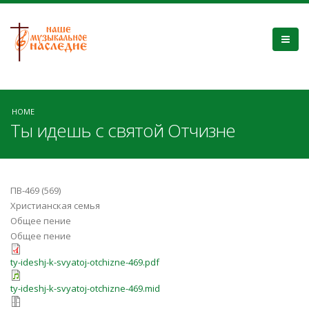
HOME
Ты идешь с святой Отчизне
ПВ-469 (569)
Христианская семья
Общее пение
Общее пение
ty-ideshj-k-svyatoj-otchizne-469.pdf
ty-ideshj-k-svyatoj-otchizne-469.mid