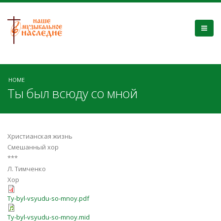
HOME
Ты был всюду со мной
Христианская жизнь
Смешанный хор
***
Л. Тимченко
Хор
Ty-byl-vsyudu-so-mnoy.pdf
Ty-byl-vsyudu-so-mnoy.mid