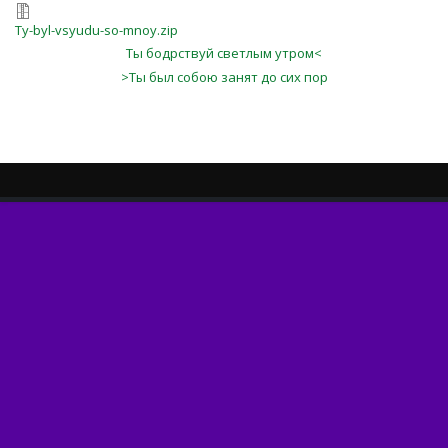
Ty-byl-vsyudu-so-mnoy.zip
Ты бодрствуй светлым утром<
>Ты был собою занят до сих пор