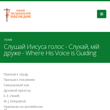
HOME
Слушай Иисуса голос - Слухай, мій
друже - Where His Voice is Guiding
Призыв к труду
Призыв к покаянию
Смешанный хор
Духовой оркестр
E. E. Hewitt
W. J. Kirkpatrick
Оригинал на английском