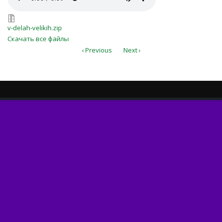
v-delah-velikih.zip
v-delah-velikih.zip
Скачать все файлы
‹ Previous
Next ›