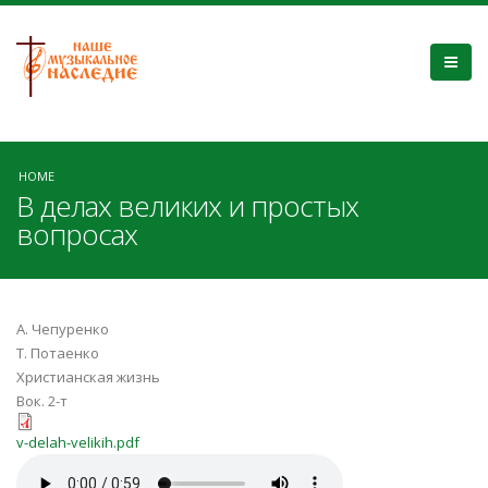
HOME
В делах великих и простых
вопросах
А. Чепуренко
Т. Потаенко
Христианская жизнь
Вок. 2-т
v-delah-velikih.pdf
v-delah-velikih.pdf
v-delah-velikih.mp3