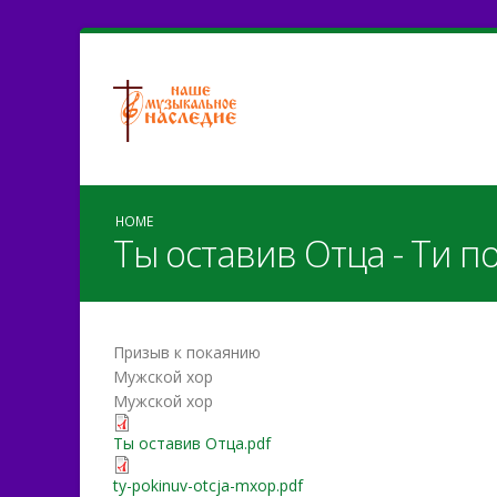
HOME
Ты оставив Отца - Ти п
Призыв к покаянию
Мужской хор
Мужской хор
Ты оставив Отца.pdf
ty-pokinuv-otcja-mxop.pdf