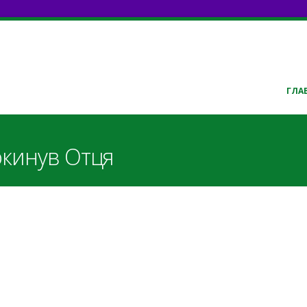
ГЛА
окинув Отця