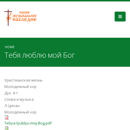
HOME
Тебя люблю мой Бог
Христианская жизнь
Молодежный хор
Дух. 4-т
Слова и музыка
Л Ципан
Молодёжный хор
Tebya-lyublyu-moj-Bog.pdf