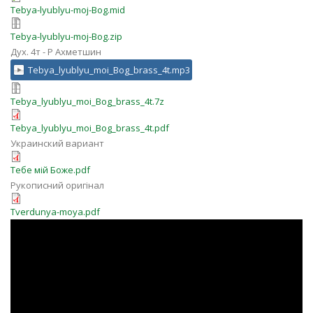
Tebya-lyublyu-moj-Bog.mid
Tebya-lyublyu-moj-Bog.zip
Дух. 4т - Р Ахметшин
Tebya_lyublyu_moi_Bog_brass_4t.mp3
Tebya_lyublyu_moi_Bog_brass_4t.7z
Tebya_lyublyu_moi_Bog_brass_4t.pdf
Украинский вариант
Тебе мій Боже.pdf
Рукописний оригінал
Tverdunya-moya.pdf