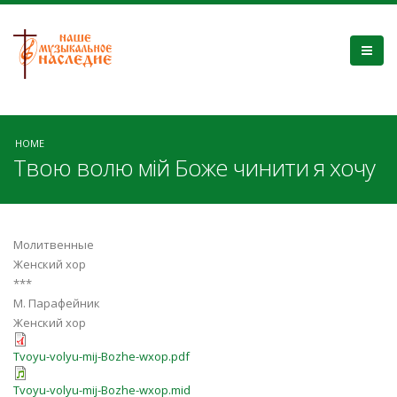
HOME
Твою волю мій Боже чинити я хочу
Молитвенные
Женский хор
***
М. Парафейник
Женский хор
Tvoyu-volyu-mij-Bozhe-wxop.pdf
Tvoyu-volyu-mij-Bozhe-wxop.mid