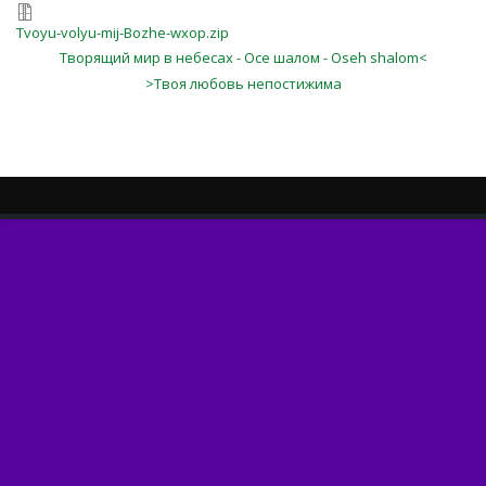
Tvoyu-volyu-mij-Bozhe-wxop.zip
Творящий мир в небесах - Осе шалом - Oseh shalom<
>Твоя любовь непостижима