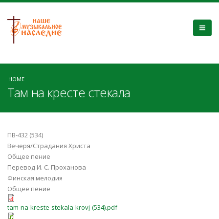
HOME
Там на кресте стекала
ПВ-432 (534)
Вечеря/Страдания Христа
Общее пение
Перевод И. С. Проханова
Финская мелодия
Общее пение
tam-na-kreste-stekala-krovj-(534).pdf