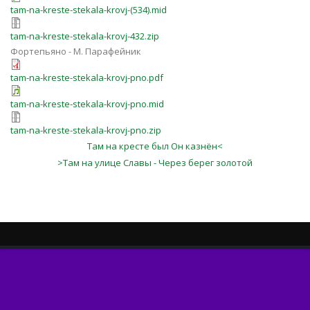
tam-na-kreste-stekala-krovj-(534).mid
tam-na-kreste-stekala-krovj-432.zip
Фортепьяно - М. Парафейник
tam-na-kreste-stekala-krovj-pno.pdf
tam-na-kreste-stekala-krovj-pno.mid
tam-na-kreste-stekala-krovj-pno.zip
Там на кресте был Он казнён<
>Там на улице Славы - Через берег золотой