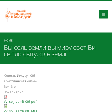
HOME
Вы соль земли вы миру свет Ви
світло світу, сіль землі
Юность Иисусу - 003
Христианская жизнь
Вок. 3-о
Вокал - трио
Vy_solj_zemli_003.pdf
Vy_solj_zemli_003.MID