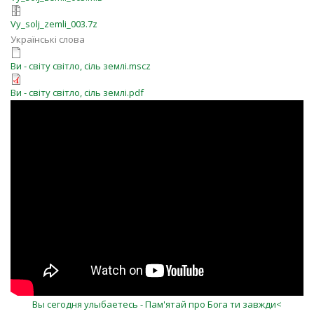
Vy_solj_zemli_003.7z
Українські слова
Ви - світу світло, сіль землі.mscz
Ви - світу світло, сіль землі.pdf
gZdExUc2P4o
Вы сегодня улыбаетесь - Пам'ятай про Бога ти завжди<