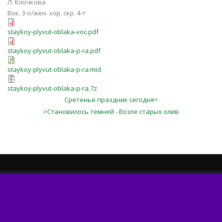
Л. Клочкова
Вок. 3-о/жен. хор, скр. 4-т
staykoy-plyvut-oblaka-voc.pdf
staykoy-plyvut-oblaka-p-ra.pdf
staykoy-plyvut-oblaka-p-ra.mid
staykoy-plyvut-oblaka-p-ra.7z
Сретенье праздник сегодня<
>Становилось темней - Возле старых олив