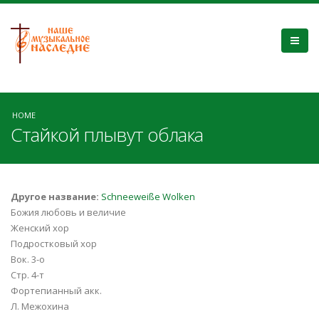
HOME
Стайкой плывут облака
Другое название:
Schneeweiße Wolken
Божия любовь и величие
Женский хор
Подростковый хор
Вок. 3-о
Стр. 4-т
Фортепианный акк.
Л. Межохина