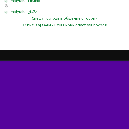
spi-malyutka-Em.mid
spi-malyutka-git.7z
Спешу Господь в общение с Тобой<
>Спит Вифлеем - Тихая ночь опустила покров