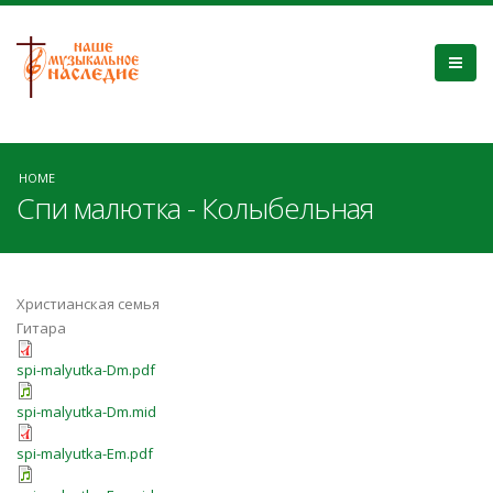
HOME
Спи малютка - Колыбельная
Христианская семья
Гитара
spi-malyutka-Dm.pdf
spi-malyutka-Dm.mid
spi-malyutka-Em.pdf