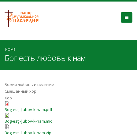
HOME
Бог есть любовь к нам
Божия любовь и величие
Смешанный хор
Хор
Bog-estj-ljubov-k-nam.pdf
Bog-estj-ljubov-k-nam.mid
Bog-estj-ljubov-k-nam.zip