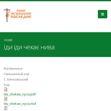
HOME
Іди іди чекає нива
Жатвенные
Смешанный хор
С. Бичковський
Хор
Idy_chekae_nyva.pdf
Idy_chekae_nyva.mid