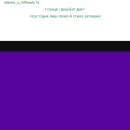
Idemo_u_Vifleem.7z
І сонце і дощ Бог дає<
>Ісус Одне лиш слово й стало затишно