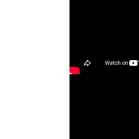
m.mp3
.7z
p3
"Ангели в небі п
Луцьк
f
yutj-ps597.pdf