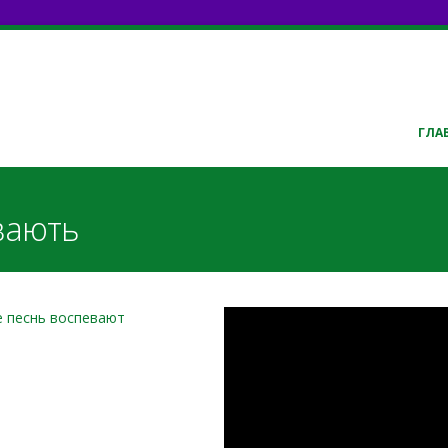
ГЛА
iвають
Ангели в небі п
е песнь воспевают
.pdf