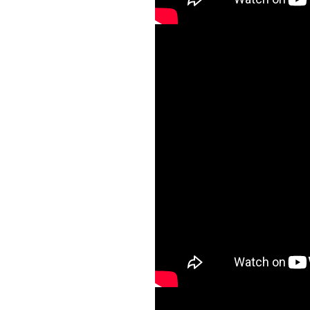
Волинський наро
Gaudeamus - Анг