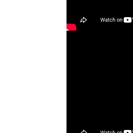
Богодар Баглай
Янголи в небі