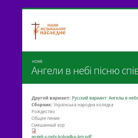
HOME
Ангели в небi пiсню сп
Другой вариант:
Русский вариант: Ангелы в неб
Сборник:
Українська народна колядка
Рождество
Общее пение
Смешанный хор
angeli-v-nebi-kolyadka-Am
angeli-v-nebi-kolyadka-Am.pdf