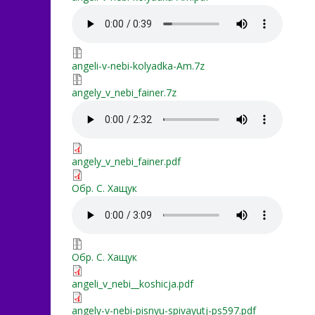
angeli-v-nebi-kolyadka-A
angeli-v-nebi-kolyadka-Am
angeli-v-nebi-kolyadka-Am.7z
angely_v_nebi_fainer.7z
angely_v_nebi_fainer.7z
angely-v-nebe-v-fayner.m
angely_v_nebi_fainer.pdf
angely_v_nebi_fainer.pdf
Angelu_v_nebi-SK.pdf
Обр. С. Хащук
Angelu_v_nebi-SK.mp3
Angelu_v_nebi-SK.7z
Обр. С. Хащук
angeli_v_nebі__koshicja.pd
angeli_v_nebі__koshicja.pdf
angely-v-nebi-pisnyu-spiva
angely-v-nebi-pisnyu-spivayutj-ps597.pdf